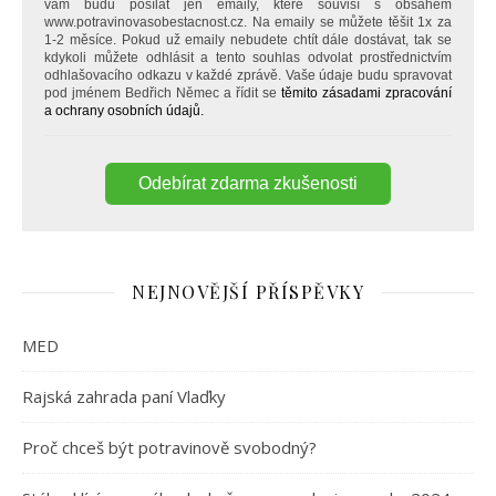
vám budu posílat jen emaily, které souvisí s obsahem
www.potravinovasobestacnost.cz. Na emaily se můžete těšit 1x za
1-2 měsíce. Pokud už emaily nebudete chtít dále dostávat, tak se
kdykoli můžete odhlásit a tento souhlas odvolat prostřednictvím
odhlašovacího odkazu v každé zprávě. Vaše údaje budu spravovat
pod jménem Bedřich Němec a řídit se
těmito zásadami zpracování
a ochrany osobních údajů.
Odebírat zdarma zkušenosti
NEJNOVĚJŠÍ PŘÍSPĚVKY
MED
Rajská zahrada paní Vlaďky
Proč chceš být potravinově svobodný?