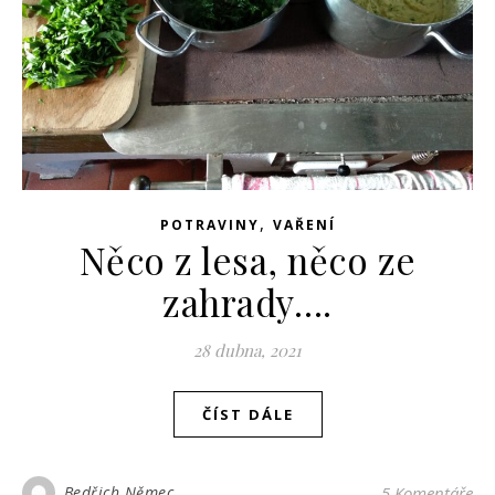
,
POTRAVINY
VAŘENÍ
Něco z lesa, něco ze
zahrady….
28 dubna, 2021
ČÍST DÁLE
Bedřich Němec
5 Komentáře