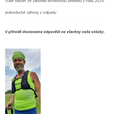
Stále sklízím ze záhonku kořenovou zeleninu z roku 2024.
Jednoduché záhony z odpadu
V přírodě dostaneme odpovědi na všechny naše otázky.